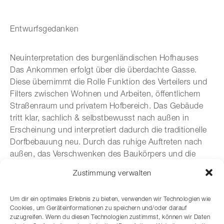
Entwurfsgedanken
Neuinterpretation des burgenländischen Hofhauses
Das Ankommen erfolgt über die überdachte Gasse.
Diese übernimmt die Rolle Funktion des Verteilers und
Filters zwischen Wohnen und Arbeiten, öffentlichem
Straßenraum und privatem Hofbereich. Das Gebäude
tritt klar, sachlich & selbstbewusst nach außen in
Erscheinung und interpretiert dadurch die traditionelle
Dorfbebauung neu. Durch das ruhige Auftreten nach
außen, das Verschwenken des Baukörpers und die
raumbildenden Sichtschutzelemente entwickeln sich
Zustimmung verwalten
geschützte Bereiche, die unabhängig von der
zukünftigen Nachbarschaft als private Rückzugsräume
Um dir ein optimales Erlebnis zu bieten, verwenden wir Technologien wie
wirksam werden.
Cookies, um Geräteinformationen zu speichern und/oder darauf
zuzugreifen. Wenn du diesen Technologien zustimmst, können wir Daten
Wenn Sie noch weitere Fragen haben
kontaktieren
Sie