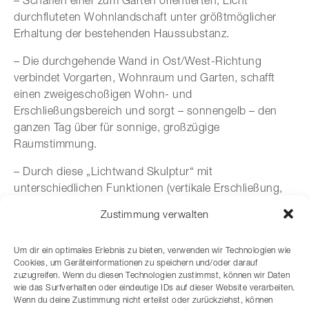
– Schaffen einer zum Garten orientierten, Licht
durchfluteten Wohnlandschaft unter größtmöglicher
Erhaltung der bestehenden Haussubstanz.
– Die durchgehende Wand in Ost/West-Richtung
verbindet Vorgarten, Wohnraum und Garten, schafft
einen zweigeschoßigen Wohn- und
Erschließungsbereich und sorgt – sonnengelb – den
ganzen Tag über für sonnige, großzügige
Raumstimmung.
– Durch diese „Lichtwand Skulptur“ mit
unterschiedlichen Funktionen (vertikale Erschließung,
Trenn- und Bücherwand, Galerie…) erhellt die Sonne
Zustimmung verwalten
das Hausinnere, wodurch die unterschiedlichen
tageszeitabhängigen Lichtsituationen im Innerraum
Um dir ein optimales Erlebnis zu bieten, verwenden wir Technologien wie
erlebbar werden.
Cookies, um Geräteinformationen zu speichern und/oder darauf
zuzugreifen. Wenn du diesen Technologien zustimmst, können wir Daten
Wenn Sie noch weitere Fragen haben
kontaktieren
Sie
wie das Surfverhalten oder eindeutige IDs auf dieser Website verarbeiten.
uns!
Wenn du deine Zustimmung nicht erteilst oder zurückziehst, können