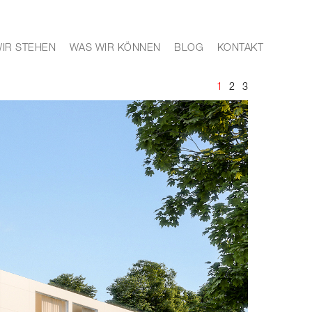
IR STEHEN
WAS WIR KÖNNEN
BLOG
KONTAKT
1
2
3