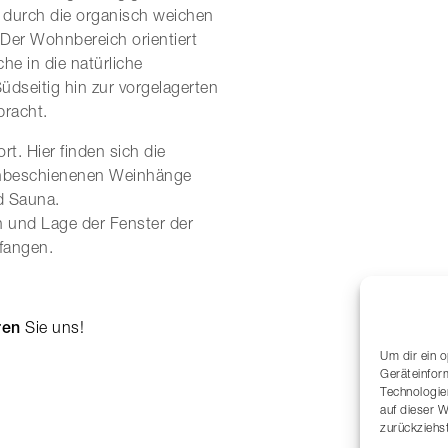
 durch die organisch weichen
 Der Wohnbereich orientiert
he in die natürliche
dseitig hin zur vorgelagerten
bracht.
t. Hier finden sich die
nenbeschienenen Weinhänge
d Sauna.
n und Lage der Fenster der
fangen.
ren
Sie uns!
Um dir ein 
Geräteinfor
Technologie
auf dieser 
zurückziehs