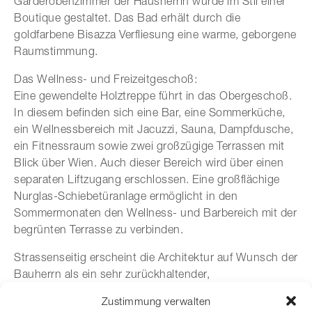
Garderobenzimmer der Hausherrin wurde im Stil einer
Boutique gestaltet. Das Bad erhält durch die
goldfarbene Bisazza Verfliesung eine warme, geborgene
Raumstimmung.
Das Wellness- und Freizeitgeschoß:
Eine gewendelte Holztreppe führt in das Obergeschoß.
In diesem befinden sich eine Bar, eine Sommerküche,
ein Wellnessbereich mit Jacuzzi, Sauna, Dampfdusche,
ein Fitnessraum sowie zwei großzügige Terrassen mit
Blick über Wien. Auch dieser Bereich wird über einen
separaten Liftzugang erschlossen. Eine großflächige
Nurglas-Schiebetüranlage ermöglicht in den
Sommermonaten den Wellness- und Barbereich mit der
begrünten Terrasse zu verbinden.
Strassenseitig erscheint die Architektur auf Wunsch der
Bauherrn als ein sehr zurückhaltender,
klassischer
Dachausbau
, im Inneren eröffnet sich
Zustimmung verwalten
jedoch für den Benutzer eine spannende,