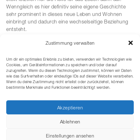
Wenngleich es hier definitiv seine eigene Geschichte
sehr prominent in dieses neue Leben und Wohnen
einbringt und dadurch eine wechselseitige Beziehung
entsteht.
text:
CUBE magazin
, Eva Bodenmüller
Zustimmung verwalten
fotos: Hertha Hurnaus,
https://www.hurnaus.com
entwurf: junger_beer
architektur
/ wien
Um dir ein optimales Erlebnis zu bieten, verwenden wir Technologien wie
Cookies, um Geräteinformationen zu speichern und/oder darauf
zuzugreifen. Wenn du diesen Technologien zustimmst, können wir Daten
wie das Surfverhalten oder eindeutige IDs auf dieser Website verarbeiten.
Wenn du deine Zustimmung nicht erteilst oder zurückziehst, können
bestimmte Merkmale und Funktionen beeinträchtigt werden.
ALLE BLOG-EINTRÄGE ANZEIGEN
Akzeptieren
nächster beitrag
Ablehnen
Der Blick frei ins Tal / Alt und Neu in Balance
Einstellungen ansehen
vorheriger beitrag