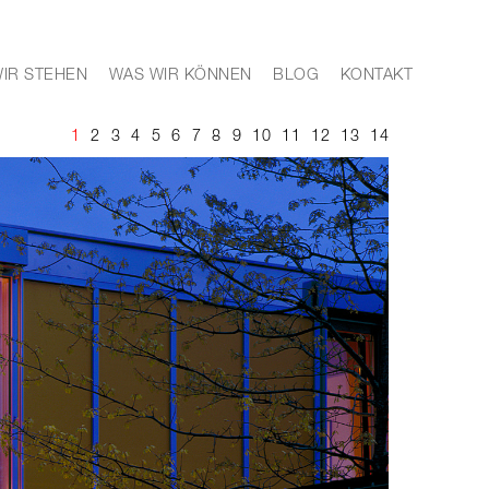
IR STEHEN
WAS WIR KÖNNEN
BLOG
KONTAKT
1
2
3
4
5
6
7
8
9
10
11
12
13
14