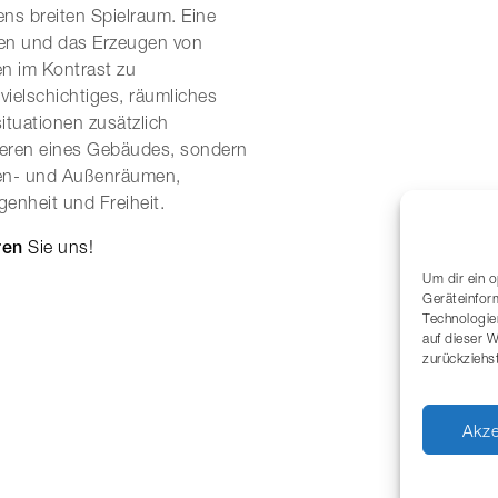
 breiten Spielraum. Eine
gen und das Erzeugen von
en im Kontrast zu
vielschichtiges, räumliches
ituationen zusätzlich
neren eines Gebäudes, sondern
nen- und Außenräumen,
nheit und Freiheit.
ren
Sie uns!
Um dir ein 
Geräteinfor
Technologie
auf dieser 
zurückziehs
Akze